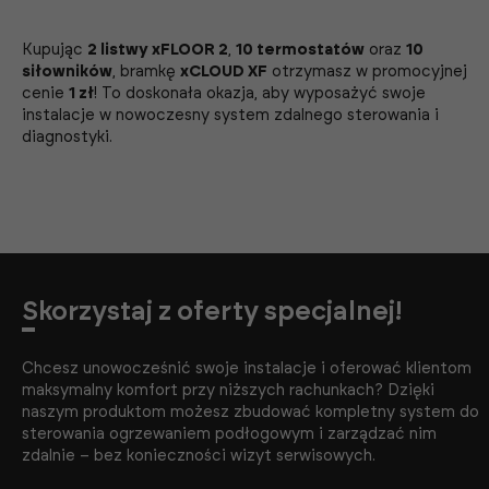
Kupując
2 listwy xFLOOR 2
,
10 termostatów
oraz
10
siłowników
, bramkę
xCLOUD XF
otrzymasz w promocyjnej
cenie
1 zł
! To doskonała okazja, aby wyposażyć swoje
instalacje w nowoczesny system zdalnego sterowania i
diagnostyki.
Skorzystaj z oferty specjalnej!
Chcesz unowocześnić swoje instalacje i oferować klientom
maksymalny komfort przy niższych rachunkach? Dzięki
naszym produktom możesz zbudować kompletny system do
sterowania ogrzewaniem podłogowym i zarządzać nim
zdalnie – bez konieczności wizyt serwisowych.