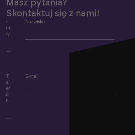
Masz pytania?
Skontaktuj się z nami!
I
Nazwisko
m
ię
T
E-mail
el
ef
o
n