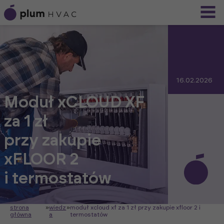
16.02.2026
Moduł xCLOUD XF
za 1 zł
przy zakupie
xFLOOR 2
i termostatów
strona
»
wiedz
»
moduł xcloud xf za 1 zł przy zakupie xfloor 2 i
główna
a
termostatów