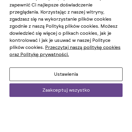
zapewnić Ci najlepsze doświadczenie
przeglądania. Korzystając z naszej witryny,
zgadzasz się na wykorzystanie plików cookies
zgodnie z naszą Polityką plików cookies. Możesz
dowiedzieć się więcej o plikach cookies, jak je
kontrolować i jak je usuwać w naszej Polityce
plików cookies.
Przeczytaj naszą politykę cookies
oraz Politykę prywatności.
Ustawienia
Zaakceptuj wszystko
Two
uniemoż
treści