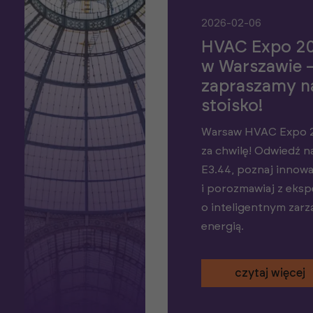
2026-02-06
HVAC Expo 2
w Warszawie 
zapraszamy n
stoisko!
Warsaw HVAC Expo 2
za chwilę! Odwiedź n
E3.44, poznaj innow
i porozmawiaj z eksp
o inteligentnym zarz
energią.
czytaj więcej