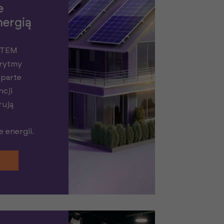
e
nergią
YSTEM
orytmy
parte
ncji
rują
e energii.