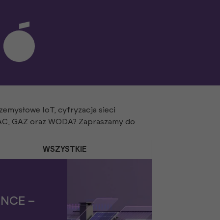
emysłowe IoT, cyfryzacja sieci
VAC, GAZ oraz WODA? Zapraszamy do
WSZYSTKIE
ENCE –