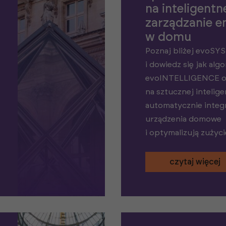
na inteligentn
zarządzanie e
w domu
Poznaj bliżej evoS
i dowiedz się jak alg
evoINTELLIGENCE o
na sztucznej intelige
automatycznie integ
urządzenia domowe
i optymalizują zużyci
czytaj więcej