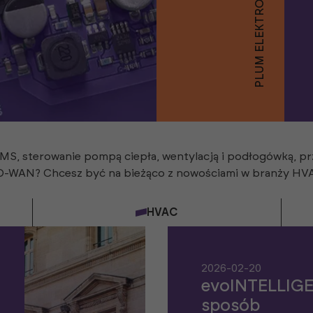
PLUM ELEKTRONIKA
, sterowanie pompą ciepła, wentylacją i podłogówką, prz
SD-WAN? Chcesz być na bieżąco z nowościami w branży H
HVAC
2026-02-20
evoINTELLIG
sposób