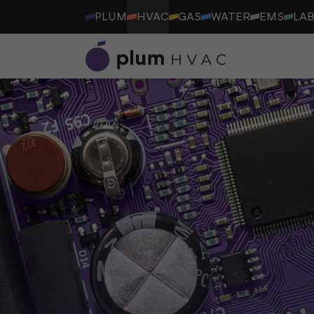
PLUM
HVAC
GAS
WATER
EMS
LA