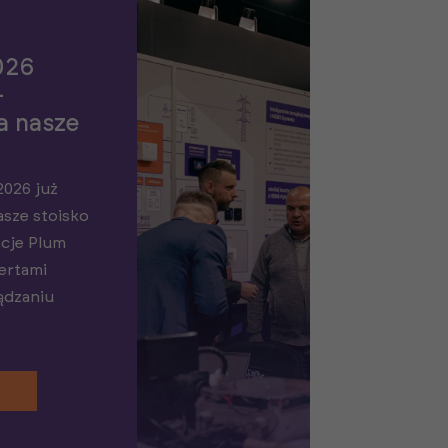
026
–
a nasze
026 już
asze stoisko
acje Plum
ertami
ądzaniu