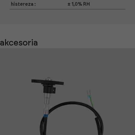
histereza :
± 1,0% RH
akcesoria