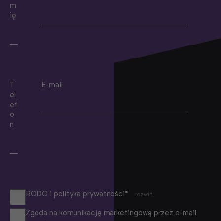
m
ię
T
E-mail
el
ef
o
n
RODO i polityka prywatności*
rozwiń
Zgoda na komunikację marketingową przez e-mail