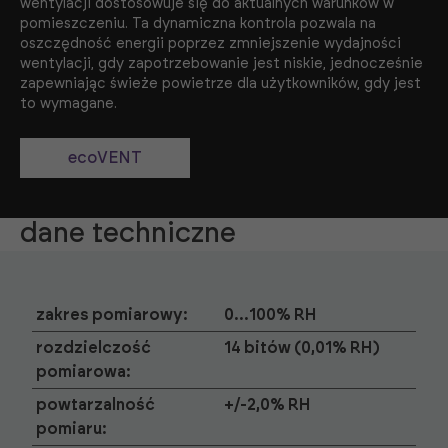
wentylacji dostosowuje się do aktualnych warunków w
pomieszczeniu. Ta dynamiczna kontrola pozwala na
oszczędność energii poprzez zmniejszenie wydajności
wentylacji, gdy zapotrzebowanie jest niskie, jednocześnie
zapewniając świeże powietrze dla użytkowników, gdy jest
to wymagane.
ecoVENT
dane techniczne
zakres pomiarowy:
0…100% RH
rozdzielczość
14 bitów (0,01% RH)
pomiarowa:
powtarzalność
+/-2,0% RH
pomiaru: