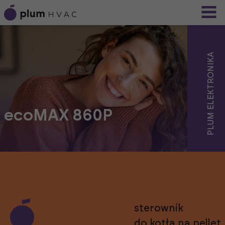
PLUM ELEKTRONIKA
ecoMAX 860P
sterownik
do kotła na pellet