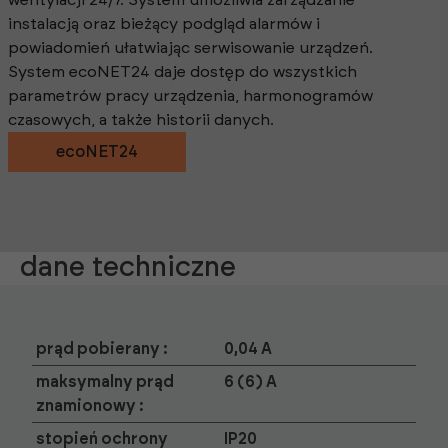
wentylacji 24/7. System umożliwia zarządzanie
instalacją oraz bieżący podgląd alarmów i
powiadomień ułatwiając serwisowanie urządzeń.
System ecoNET24 daje dostęp do wszystkich
parametrów pracy urządzenia, harmonogramów
czasowych, a także historii danych.
ecoNET24
dane techniczne
prąd pobierany :
0,04 A
maksymalny prąd
6 (6) A
znamionowy :
stopień ochrony
IP20