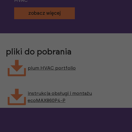
HVAC
zobacz więcej
pliki do pobrania
plum HVAC portfolio
instrukcja obsługi i montażu
ecoMAX860P4-P