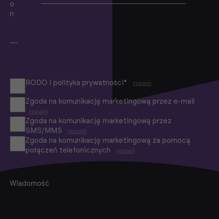
o
n
RODO i polityka prywatności*
rozwiń
Zgoda na komunikację marketingową przez e-mail
rozwiń
Zgoda na komunikację marketingową przez
SMS/MMS
rozwiń
Zgoda na komunikację marketingową za pomocą
połączeń telefonicznych
rozwiń
Wiadomość