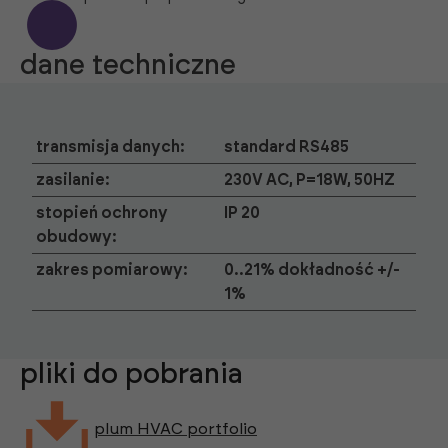
dane techniczne
transmisja danych:
standard RS485
zasilanie:
230V AC, P=18W, 50HZ
stopień ochrony
IP 20
obudowy:
zakres pomiarowy:
0..21% dokładność +/-
1%
pliki do pobrania
plum HVAC portfolio