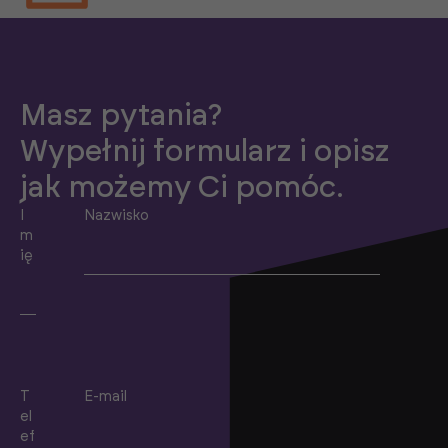
Masz pytania?
Wypełnij formularz i opisz
jak możemy Ci pomóc.
I
Nazwisko
m
ię
T
E-mail
el
ef