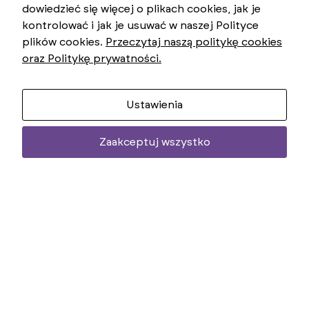
dowiedzieć się więcej o plikach cookies, jak je
kontrolować i jak je usuwać w naszej Polityce
plików cookies.
Przeczytaj naszą politykę cookies
oraz Politykę prywatności.
Ustawienia
Zaakceptuj wszystko
Two
uniemoż
treści
Two
Przegl
uniemoż
treści